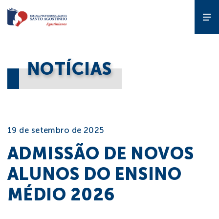
A Escola
NOTÍCIAS
Gente que
forma gente
Cursos
19 de setembro de 2025
ADMISSÃO DE NOVOS
Estude
na EPSA
ALUNOS DO ENSINO
MÉDIO 2026
Programas