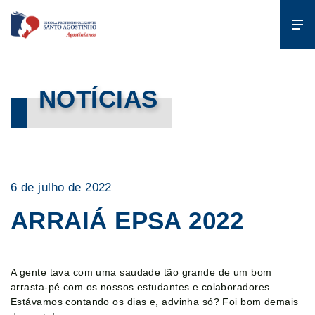
A Escola
NOTÍCIAS
Gente que
forma gente
Cursos
6 de julho de 2022
ARRAIÁ EPSA 2022
Estude
na EPSA
A gente tava com uma saudade tão grande de um bom
Programas
arrasta-pé com os nossos estudantes e colaboradores…
Estávamos contando os dias e, advinha só? Foi bom demais