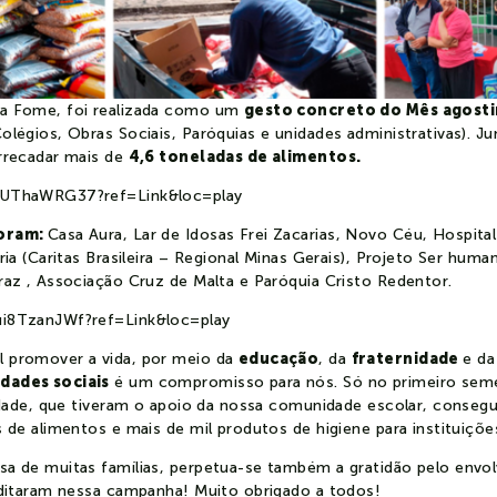
a Fome, foi realizada como um
gesto concreto do Mês agosti
olégios, Obras Sociais, Paróquias e unidades administrativas). 
rrecadar mais de
4,6 toneladas de alimentos.
YUThaWRG37?ref=Link&loc=play
foram:
Casa Aura, Lar de Idosas Frei Zacarias, Novo Céu, Hospital
ria (Caritas Brasileira – Regional Minas Gerais), Projeto Ser hu
raz , Associação Cruz de Malta e Paróquia Cristo Redentor.
ui8TzanJWf?ref=Link&loc=play
l promover a vida, por meio da
educação
, da
fraternidade
e d
dades sociais
é um compromisso para nós. Só no primeiro seme
lidade, que tiveram o apoio da nossa comunidade escolar, conse
 de alimentos e mais de mil produtos de higiene para instituiçõ
a de muitas famílias, perpetua-se também a gratidão pelo envo
editaram nessa campanha! Muito obrigado a todos!