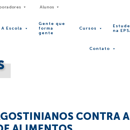
boradores
Alunos
Gente que
Estud
A Escola
forma
Cursos
na EPS
gente
Contato
S
GOSTINIANOS CONTRA A
DE ALIMENTOS