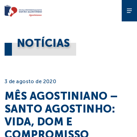
A Escola
NOTÍCIAS
Gente que
forma gente
Cursos
3 de agosto de 2020
MÊS AGOSTINIANO –
Estude
na EPSA
SANTO AGOSTINHO:
VIDA, DOM E
Programas
COMPROMISSO