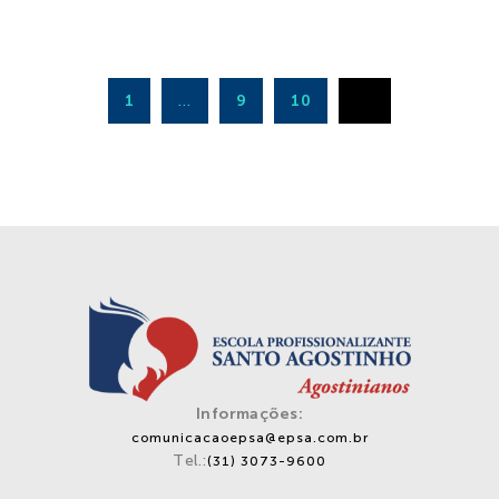
1
…
9
10
11
Informações:
comunicacaoepsa@epsa.com.br
Tel.:
(31) 3073-9600