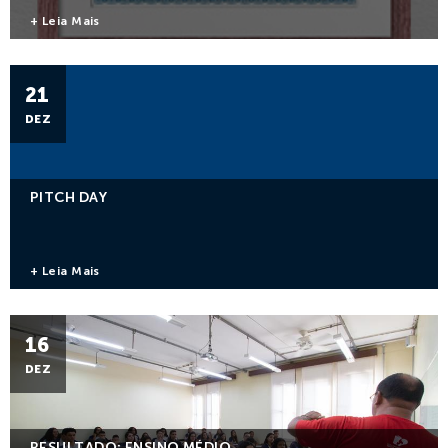
Notícias
+ Leia Mais
Contato
21
DEZ
Colaboradores
Alunos
PITCH DAY
+ Leia Mais
16
DEZ
RESULTADO: ENSINO MÉDIO