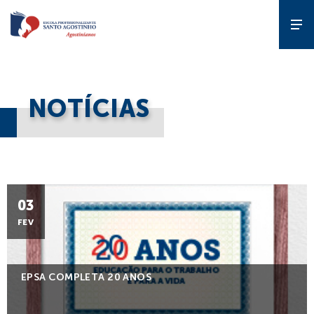
A Escola
NOTÍCIAS
Gente que
forma gente
Cursos
03
FEV
Estude
na EPSA
EPSA COMPLETA 20 ANOS
Programas