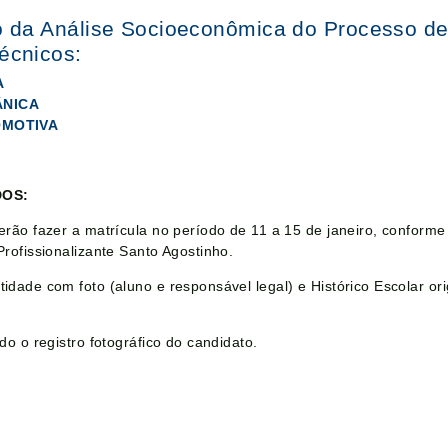
do da Análise Socioeconômica do Processo 
écnicos:
A
ÂNICA
OMOTIVA
DOS:
verão fazer a matrícula no período de 11 a 15 de janeiro, confor
Profissionalizante Santo Agostinho.
idade com foto (aluno e responsável legal) e Histórico Escolar or
do o registro fotográfico do candidato.
e