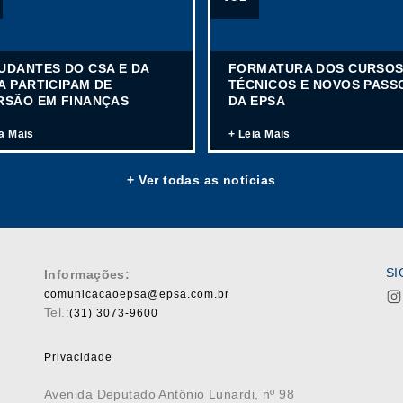
UDANTES DO CSA E DA
FORMATURA DOS CURSO
A PARTICIPAM DE
TÉCNICOS E NOVOS PASS
RSÃO EM FINANÇAS
DA EPSA
ia Mais
+ Leia Mais
+ Ver todas as notícias
SI
Informações:
comunicacaoepsa@epsa.com.br
Tel.:
(31) 3073-9600
Privacidade
Avenida Deputado Antônio Lunardi, nº 98