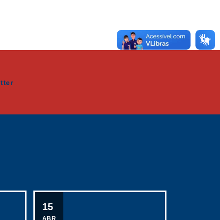
15
ABR