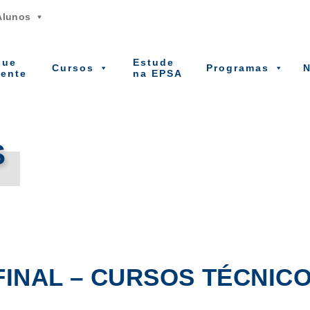
Alunos
que
Estude
Cursos
Programas
N
gente
na EPSA
S
FINAL – CURSOS TÉCNIC