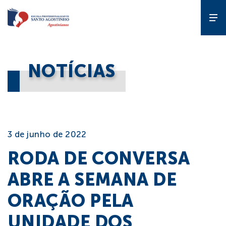
A Escola
NOTÍCIAS
Gente que
forma gente
Cursos
3 de junho de 2022
RODA DE CONVERSA
Estude
na EPSA
ABRE A SEMANA DE
ORAÇÃO PELA
Programas
UNIDADE DOS